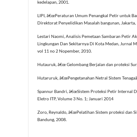
kedelapan, 2001.
LIPI, â€œPeraturan Umum Penangkal Petir untuk Ba
Direktorat Penyelidikan Masalah bangunan, Jakarta,
Lestari Naomi, Analisis Pemetaan Sambaran Petir A
Lingkungan Dan Sekitarnya Di Kota Medan, Jurnal Me
vol 11 no 2 Nopember, 2010.
Hutauruk, â€œ Gelombang Berjalan dan proteksi Surj
Hutaruruk, â€œPengetanahan Netral Sistem Tenagaâ€,
Spannur Bandri, â€œSistem Proteksi Petir Internal D
Eletro ITP, Volume 3 No. 1; Januari 2014
Zoro, Reynaldo, â€œPelatihan Sistem proteksi dan S
Bandung, 2008.