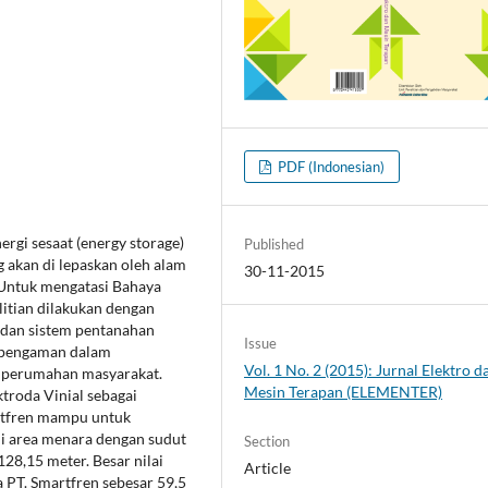
PDF (Indonesian)
rgi sesaat (energy storage)
Published
g akan di lepaskan oleh alam
30-11-2015
. Untuk mengatasi Bahaya
litian dilakukan dengan
 dan sistem pentanahan
Issue
m pengaman dalam
Vol. 1 No. 2 (2015): Jurnal Elektro d
 perumahan masyarakat.
Mesin Terapan (ELEMENTER)
troda Vinial sebagai
artfren mampu untuk
i area menara dengan sudut
Section
28,15 meter. Besar nilai
Article
 PT. Smartfren sebesar 59,5