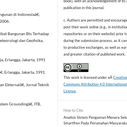
book), with an acknowledgement of its i
publication in this journal.
ngunan di Indonesiaâ€,
c. Authors are permitted and encourag
 2006.
post their work online (e.g., in institutio
kibat Bangunan Bts Terhadap
repositories or on their website) prior t
teorologi dan Geofisika,
during the submission process, as it can
to productive exchanges, as well as ear
and greater citation of published work.
a, Erlangga, Jakarta, 1991
 Erlangga, Jakarta, 1991.
This work is licensed under aÂ
Creativ
Commons Attribution 4.0 International
an Ekternalâ€, Jurnal Teknik
License
.
istem Groundingâ€, ITB,
How to Cite
Analisis Sistem Pengaman Menara Selu
Smartfren Pada Perumahan Masyaraka