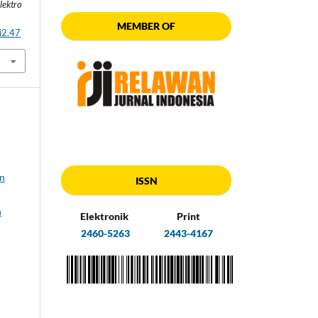
lektro
MEMBER OF
i2.47
in
ISSN
n
Elektronik
Print
2460-5263
2443-4167