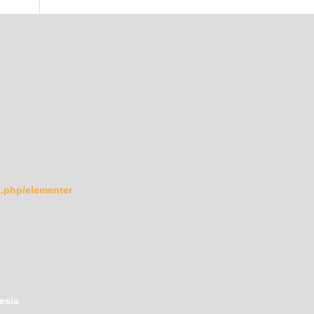
ex.php/elementer
esia