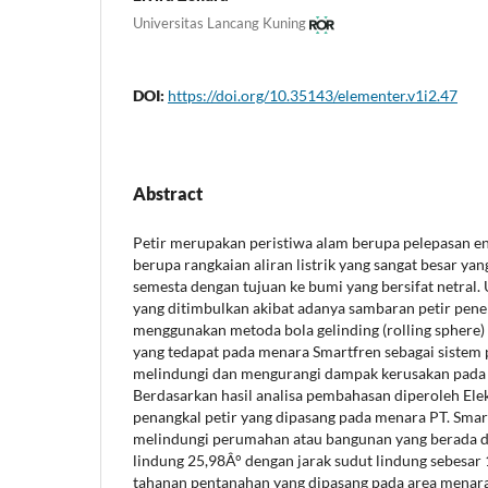
Universitas Lancang Kuning
DOI:
https://doi.org/10.35143/elementer.v1i2.47
Abstract
Petir merupakan peristiwa alam berupa pelepasan ene
berupa rangkaian aliran listrik yang sangat besar yan
semesta dengan tujuan ke bumi yang bersifat netral
yang ditimbulkan akibat adanya sambaran petir pene
menggunakan metoda bola gelinding (rolling sphere)
yang tedapat pada menara Smartfren sebagai siste
melindungi dan mengurangi dampak kerusakan pada
Berdasarkan hasil analisa pembahasan diperoleh Elek
penangkal petir yang dipasang pada menara PT. Sm
melindungi perumahan atau bangunan yang berada d
lindung 25,98Â° dengan jarak sudut lindung sebesar 1
tahanan pentanahan yang dipasang pada area menara