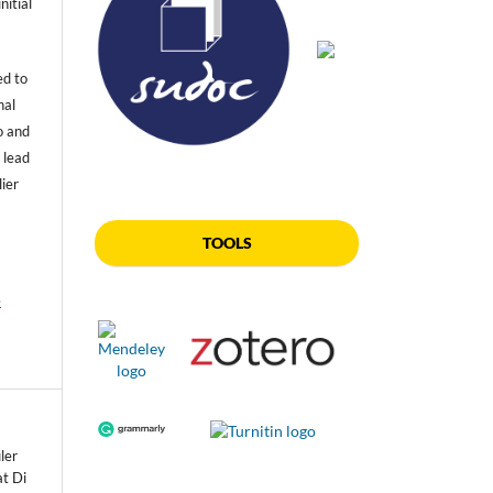
nitial
ed to
nal
o and
 lead
lier
TOOLS
e
ler
t Di