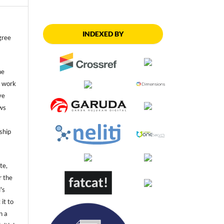
INDEXED BY
gree
he
he work
ve
ws
ship
te,
r the
's
 it to
n a