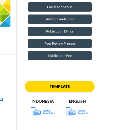
Focus and Scope
Author Guidelines
Publication Ethics
Peer Review Process
Publication Fee
TEMPLATE
an
INDONESIA
ENGLISH