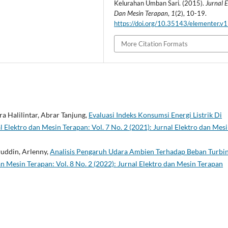
Kelurahan Umban Sari. (2015).
Jurnal E
Dan Mesin Terapan
,
1
(2), 10-19.
https://doi.org/10.35143/elementer.v1
More Citation Formats
 Halilintar, Abrar Tanjung,
Evaluasi Indeks Konsumsi Energi Listrik Di
l Elektro dan Mesin Terapan: Vol. 7 No. 2 (2021): Jurnal Elektro dan Mes
ruddin, Arlenny,
Analisis Pengaruh Udara Ambien Terhadap Beban Turbi
an Mesin Terapan: Vol. 8 No. 2 (2022): Jurnal Elektro dan Mesin Terapan