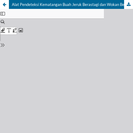
Alat Pendeteksi Kematangan Buah Jeruk Berastagi dan Wokan Berdasarkan Tingkat Keasamaan Buah Menggunakan Sensor Spektral AS7263 dan Mikrokontroler ESP 32