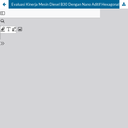
Evaluasi Kinerja Mesin Diesel B30 Dengan Nano Aditif Hexagonal Boron Nitrida (hBN) Hasil Eksfoliasi