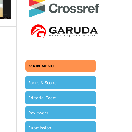
MAIN MENU
Focus & Scope
Editorial Team
Reviewers
Submission