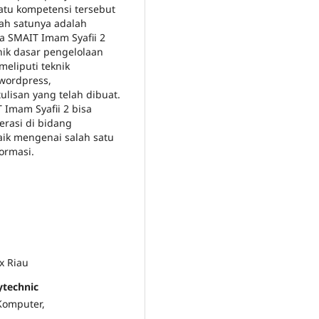
atu kompetensi tersebut
lah satunya adalah
a SMAIT Imam Syafii 2
nik dasar pengelolaan
eliputi teknik
wordpress,
lisan yang telah dibuat.
T Imam Syafii 2 bisa
rasi di bidang
aik mengenai salah satu
ormasi.
x Riau
ytechnic
 Komputer,