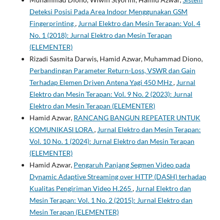
Deteksi Posisi Pada Area Indoor Menggunakan GSM
Fingerprinting
,
Jurnal Elektro dan Mesin Terapan: Vol. 4
No. 1 (2018): Jurnal Elektro dan Mesin Terapan
(ELEMENTER)
Rizadi Sasmita Darwis, Hamid Azwar, Muhammad Diono,
Perbandingan Parameter Return-Loss, VSWR dan Gain
Terhadap Elemen Driven Antena Yagi 450 MHz
,
Jurnal
Elektro dan Mesin Terapan: Vol. 9 No. 2 (2023): Jurnal
Elektro dan Mesin Terapan (ELEMENTER)
Hamid Azwar,
RANCANG BANGUN REPEATER UNTUK
KOMUNIKASI LORA
,
Jurnal Elektro dan Mesin Terapan:
Vol. 10 No. 1 (2024): Jurnal Elektro dan Mesin Terapan
(ELEMENTER)
Hamid Azwar,
Pengaruh Panjang Segmen Video pada
Dynamic Adaptive Streaming over HTTP (DASH) terhadap
Kualitas Pengiriman Video H.265
,
Jurnal Elektro dan
Mesin Terapan: Vol. 1 No. 2 (2015): Jurnal Elektro dan
Mesin Terapan (ELEMENTER)