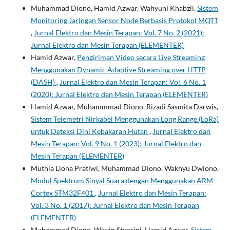
Muhammad Diono, Hamid Azwar, Wahyuni Khabzli,
Sistem
Monitoring Jaringan Sensor Node Berbasis Protokol MQTT
,
Jurnal Elektro dan Mesin Terapan: Vol. 7 No. 2 (2021):
Jurnal Elektro dan Mesin Terapan (ELEMENTER)
Hamid Azwar,
Pengiriman Video secara Live Streaming
Menggunakan Dynamic Adaptive Streaming over HTTP
(DASH)
,
Jurnal Elektro dan Mesin Terapan: Vol. 6 No. 1
(2020): Jurnal Elektro dan Mesin Terapan (ELEMENTER)
Hamid Azwar, Muhammmad Diono, Rizadi Sasmita Darwis,
Sistem Telemetri Nirkabel Menggunakan Long Range (LoRa)
untuk Deteksi Dini Kebakaran Hutan
,
Jurnal Elektro dan
Mesin Terapan: Vol. 9 No. 1 (2023): Jurnal Elektro dan
Mesin Terapan (ELEMENTER)
Muthia Liona Pratiwi, Muhammad Diono, Wakhyu Dwiono,
Modul Spektrum Sinyal Suara dengan Menggunakan ARM
Cortex STM32F401
,
Jurnal Elektro dan Mesin Terapan:
Vol. 3 No. 1 (2017): Jurnal Elektro dan Mesin Terapan
(ELEMENTER)
Muhammad Diono, Wiwin Styorini, Hamid Azwar,
Sistem