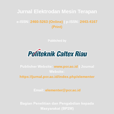
Jurnal Elektrodan Mesin Terapan
e-ISSN:
2460-5263 (Online)
|
p-ISSN:
2443-4167
(Print)
Published by
Publisher Website:
www.pcr.ac.id
|
Journal
Website:
https://jurnal.pcr.ac.id/index.php/elementer
Email:
elementer@pcr.ac.id
Bagian Penelitian dan Pengabdian kepada
Masyarakat (BP2M)