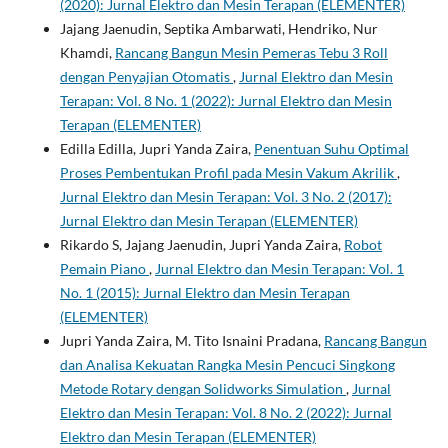
(2020): Jurnal Elektro dan Mesin Terapan (ELEMENTER)
Jajang Jaenudin, Septika Ambarwati, Hendriko, Nur
Khamdi,
Rancang Bangun Mesin Pemeras Tebu 3 Roll
dengan Penyajian Otomatis
,
Jurnal Elektro dan Mesin
Terapan: Vol. 8 No. 1 (2022): Jurnal Elektro dan Mesin
Terapan (ELEMENTER)
Edilla Edilla, Jupri Yanda Zaira,
Penentuan Suhu Optimal
Proses Pembentukan Profil pada Mesin Vakum Akrilik
,
Jurnal Elektro dan Mesin Terapan: Vol. 3 No. 2 (2017):
Jurnal Elektro dan Mesin Terapan (ELEMENTER)
Rikardo S, Jajang Jaenudin, Jupri Yanda Zaira,
Robot
Pemain Piano
,
Jurnal Elektro dan Mesin Terapan: Vol. 1
No. 1 (2015): Jurnal Elektro dan Mesin Terapan
(ELEMENTER)
Jupri Yanda Zaira, M. Tito Isnaini Pradana,
Rancang Bangun
dan Analisa Kekuatan Rangka Mesin Pencuci Singkong
Metode Rotary dengan Solidworks Simulation
,
Jurnal
Elektro dan Mesin Terapan: Vol. 8 No. 2 (2022): Jurnal
Elektro dan Mesin Terapan (ELEMENTER)