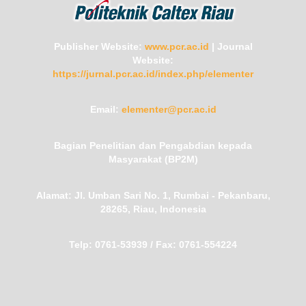
Publisher Website:
www.pcr.ac.id
|
Journal
Website:
https://jurnal.pcr.ac.id/index.php/elementer
Email:
elementer@pcr.ac.id
Bagian Penelitian dan Pengabdian kepada
Masyarakat (BP2M)
Alamat:
Jl. Umban Sari No. 1, Rumbai - Pekanbaru,
28265, Riau, Indonesia
Telp:
0761-53939 /
Fax:
0761-554224