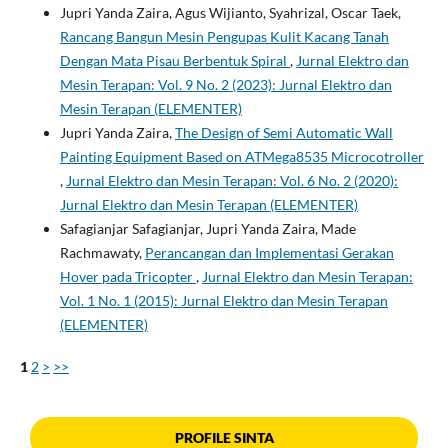
Jupri Yanda Zaira, Agus Wijianto, Syahrizal, Oscar Taek,
Rancang Bangun Mesin Pengupas Kulit Kacang Tanah
Dengan Mata Pisau Berbentuk Spiral
,
Jurnal Elektro dan
Mesin Terapan: Vol. 9 No. 2 (2023): Jurnal Elektro dan
Mesin Terapan (ELEMENTER)
Jupri Yanda Zaira,
The Design of Semi Automatic Wall
Painting Equipment Based on ATMega8535 Microcotroller
,
Jurnal Elektro dan Mesin Terapan: Vol. 6 No. 2 (2020):
Jurnal Elektro dan Mesin Terapan (ELEMENTER)
Safagianjar Safagianjar, Jupri Yanda Zaira, Made
Rachmawaty,
Perancangan dan Implementasi Gerakan
Hover pada Tricopter
,
Jurnal Elektro dan Mesin Terapan:
Vol. 1 No. 1 (2015): Jurnal Elektro dan Mesin Terapan
(ELEMENTER)
1
2
>
>>
PROFILE SINTA